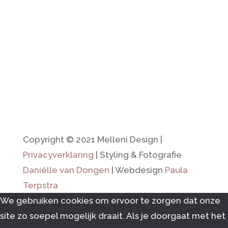
E.
info@melleni-design.nl
Hoevedorp 36
3774 AZ, Kootwijkerbroek
Volgen
Volgen
Copyright © 2021 Melleni Design |
Privacyverklaring
| Styling & Fotografie
Daniëlle van Dongen
| Webdesign
Paula
Terpstra
We gebruiken cookies om ervoor te zorgen dat onze
site zo soepel mogelijk draait. Als je doorgaat met het