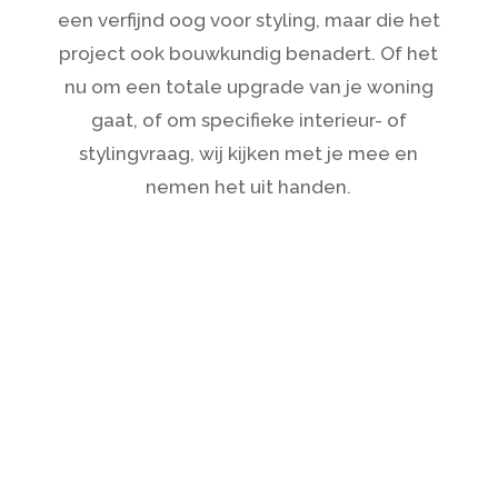
een verfijnd oog voor styling, maar die het
project ook bouwkundig benadert. Of het
nu om een totale upgrade van je woning
gaat, of om specifieke interieur- of
stylingvraag, wij kijken met je mee en
nemen het uit handen.
interieurontwerp
Een kast op maat, een royale hoekbank en
een sfeervolle doorkijkhaard. Bij
interieurontwerp richten we ons op een
samenhangend en exclusief geheel.