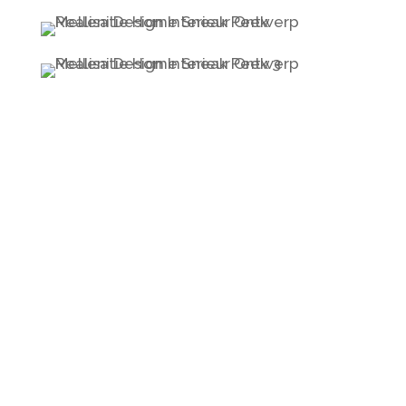
Melleni van Middendorp
Interieur Design
T.
+31 (0) 6 21 88 10 73